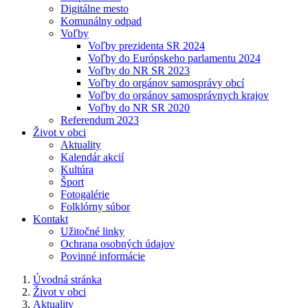
Digitálne mesto
Komunálny odpad
Voľby
Voľby prezidenta SR 2024
Voľby do Európskeho parlamentu 2024
Voľby do NR SR 2023
Voľby do orgánov samosprávy obcí
Voľby do orgánov samosprávnych krajov
Voľby do NR SR 2020
Referendum 2023
Život v obci
Aktuality
Kalendár akcií
Kultúra
Šport
Fotogalérie
Folklórny súbor
Kontakt
Užitočné linky
Ochrana osobných údajov
Povinné informácie
Úvodná stránka
Život v obci
Aktuality