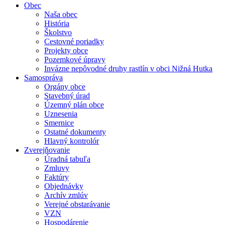
Obec
Naša obec
História
Školstvo
Cestovné poriadky
Projekty obce
Pozemkové úpravy
Invázne nepôvodné druhy rastlín v obci Nižná Hutka
Samospráva
Orgány obce
Stavebný úrad
Územný plán obce
Uznesenia
Smernice
Ostatné dokumenty
Hlavný kontrolór
Zverejňovanie
Úradná tabuľa
Zmluvy
Faktúry
Objednávky
Archív zmlúv
Verejné obstarávanie
VZN
Hospodárenie