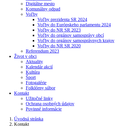
Digitálne mesto
Komunálny odpad
Voľby
Voľby prezidenta SR 2024
Voľby do Európskeho parlamentu 2024
Voľby do NR SR 2023
Voľby do orgánov samosprávy obcí
Voľby do orgánov samosprávnych krajov
Voľby do NR SR 2020
Referendum 2023
Život v obci
Aktuality
Kalendár akcií
Kultúra
Šport
Fotogalérie
Folklórny súbor
Kontakt
Užitočné linky
Ochrana osobných údajov
Povinné informácie
Úvodná stránka
Kontakt