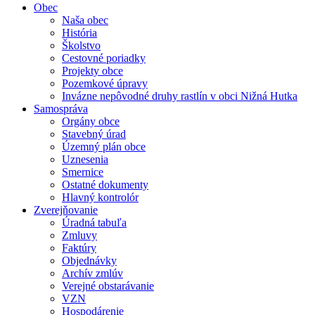
Obec
Naša obec
História
Školstvo
Cestovné poriadky
Projekty obce
Pozemkové úpravy
Invázne nepôvodné druhy rastlín v obci Nižná Hutka
Samospráva
Orgány obce
Stavebný úrad
Územný plán obce
Uznesenia
Smernice
Ostatné dokumenty
Hlavný kontrolór
Zverejňovanie
Úradná tabuľa
Zmluvy
Faktúry
Objednávky
Archív zmlúv
Verejné obstarávanie
VZN
Hospodárenie