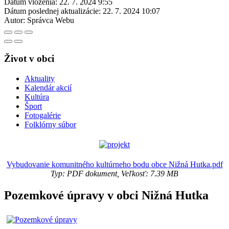
Dátum vloženia:
22. 7. 2024 9:55
Dátum poslednej aktualizácie:
22. 7. 2024 10:07
Autor:
Správca Webu
Život v obci
Aktuality
Kalendár akcií
Kultúra
Šport
Fotogalérie
Folklórny súbor
Vybudovanie komunitného kultúrneho bodu obce Nižná Hutka.pdf
Typ: PDF dokument, Veľkosť: 7.39 MB
Pozemkové úpravy v obci Nižná Hutka