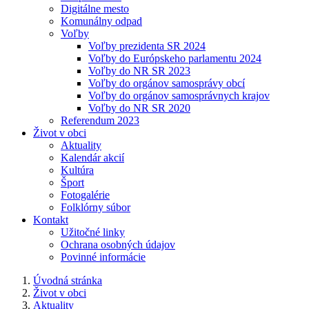
Digitálne mesto
Komunálny odpad
Voľby
Voľby prezidenta SR 2024
Voľby do Európskeho parlamentu 2024
Voľby do NR SR 2023
Voľby do orgánov samosprávy obcí
Voľby do orgánov samosprávnych krajov
Voľby do NR SR 2020
Referendum 2023
Život v obci
Aktuality
Kalendár akcií
Kultúra
Šport
Fotogalérie
Folklórny súbor
Kontakt
Užitočné linky
Ochrana osobných údajov
Povinné informácie
Úvodná stránka
Život v obci
Aktuality