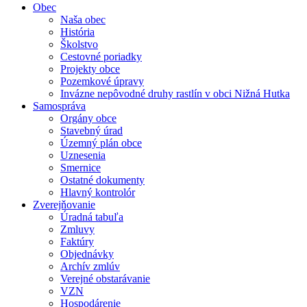
Obec
Naša obec
História
Školstvo
Cestovné poriadky
Projekty obce
Pozemkové úpravy
Invázne nepôvodné druhy rastlín v obci Nižná Hutka
Samospráva
Orgány obce
Stavebný úrad
Územný plán obce
Uznesenia
Smernice
Ostatné dokumenty
Hlavný kontrolór
Zverejňovanie
Úradná tabuľa
Zmluvy
Faktúry
Objednávky
Archív zmlúv
Verejné obstarávanie
VZN
Hospodárenie