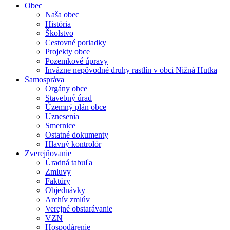
Obec
Naša obec
História
Školstvo
Cestovné poriadky
Projekty obce
Pozemkové úpravy
Invázne nepôvodné druhy rastlín v obci Nižná Hutka
Samospráva
Orgány obce
Stavebný úrad
Územný plán obce
Uznesenia
Smernice
Ostatné dokumenty
Hlavný kontrolór
Zverejňovanie
Úradná tabuľa
Zmluvy
Faktúry
Objednávky
Archív zmlúv
Verejné obstarávanie
VZN
Hospodárenie