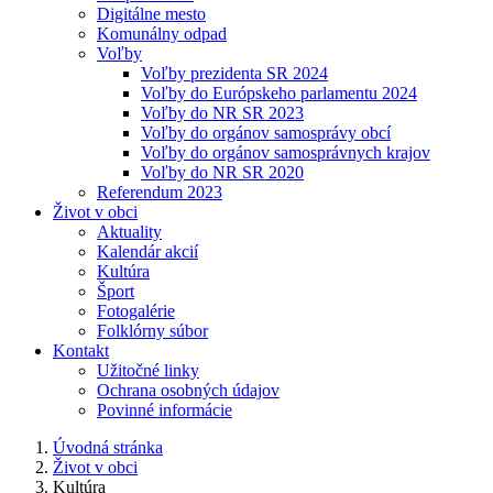
Digitálne mesto
Komunálny odpad
Voľby
Voľby prezidenta SR 2024
Voľby do Európskeho parlamentu 2024
Voľby do NR SR 2023
Voľby do orgánov samosprávy obcí
Voľby do orgánov samosprávnych krajov
Voľby do NR SR 2020
Referendum 2023
Život v obci
Aktuality
Kalendár akcií
Kultúra
Šport
Fotogalérie
Folklórny súbor
Kontakt
Užitočné linky
Ochrana osobných údajov
Povinné informácie
Úvodná stránka
Život v obci
Kultúra