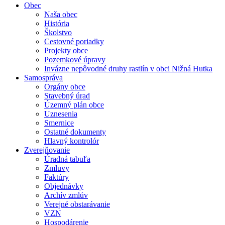
Obec
Naša obec
História
Školstvo
Cestovné poriadky
Projekty obce
Pozemkové úpravy
Invázne nepôvodné druhy rastlín v obci Nižná Hutka
Samospráva
Orgány obce
Stavebný úrad
Územný plán obce
Uznesenia
Smernice
Ostatné dokumenty
Hlavný kontrolór
Zverejňovanie
Úradná tabuľa
Zmluvy
Faktúry
Objednávky
Archív zmlúv
Verejné obstarávanie
VZN
Hospodárenie