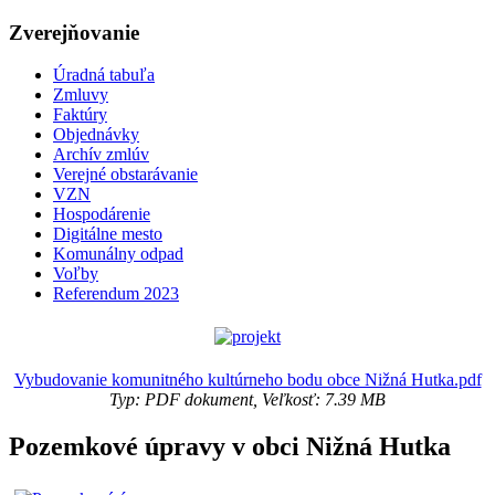
Zverejňovanie
Úradná tabuľa
Zmluvy
Faktúry
Objednávky
Archív zmlúv
Verejné obstarávanie
VZN
Hospodárenie
Digitálne mesto
Komunálny odpad
Voľby
Referendum 2023
Vybudovanie komunitného kultúrneho bodu obce Nižná Hutka.pdf
Typ: PDF dokument, Veľkosť: 7.39 MB
Pozemkové úpravy v obci Nižná Hutka