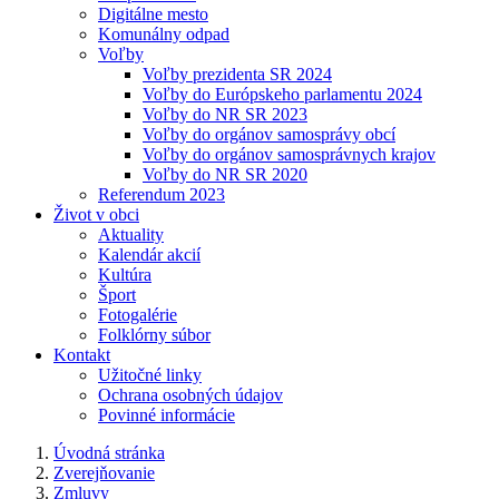
Digitálne mesto
Komunálny odpad
Voľby
Voľby prezidenta SR 2024
Voľby do Európskeho parlamentu 2024
Voľby do NR SR 2023
Voľby do orgánov samosprávy obcí
Voľby do orgánov samosprávnych krajov
Voľby do NR SR 2020
Referendum 2023
Život v obci
Aktuality
Kalendár akcií
Kultúra
Šport
Fotogalérie
Folklórny súbor
Kontakt
Užitočné linky
Ochrana osobných údajov
Povinné informácie
Úvodná stránka
Zverejňovanie
Zmluvy